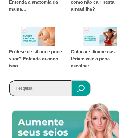
Entenda a anatomia da
como não cair nesta
mama…
armadilha?
Prótese de silicone pode
Colocar silicone nas
virar? Entenda quando
férias: vale a pena
isso…
escolher…
P
e
s
q
u
i
s
a