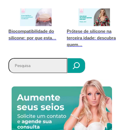
Biocompatibilidade do
Prótese de silicone na
silicone: por que esta…
terceira idade: descubra
quem…
P
e
s
q
u
i
s
a
r