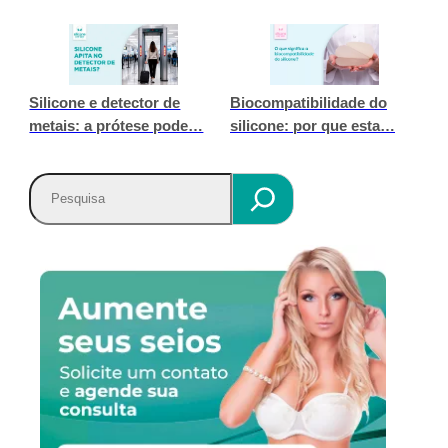
Silicone e detector de
Biocompatibilidade do
metais: a prótese pode…
silicone: por que esta…
P
e
s
q
u
i
s
a
r