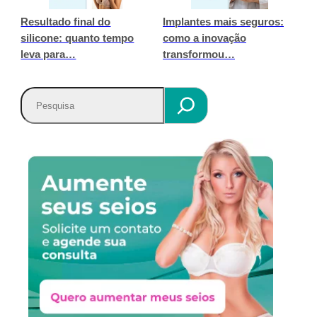
Resultado final do
Implantes mais seguros:
silicone: quanto tempo
como a inovação
leva para…
transformou…
P
e
s
q
u
i
s
a
r