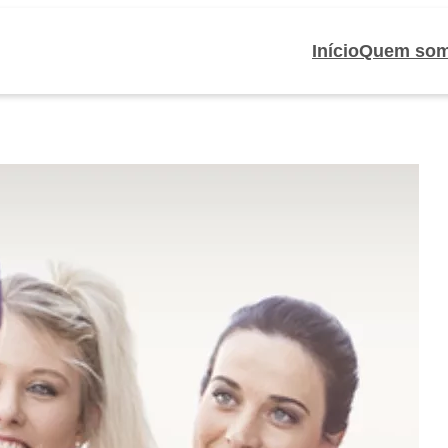
Início
Quem so