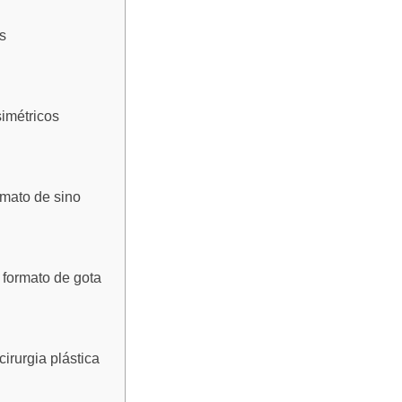
s
simétricos
rmato de sino
 formato de gota
irurgia plástica