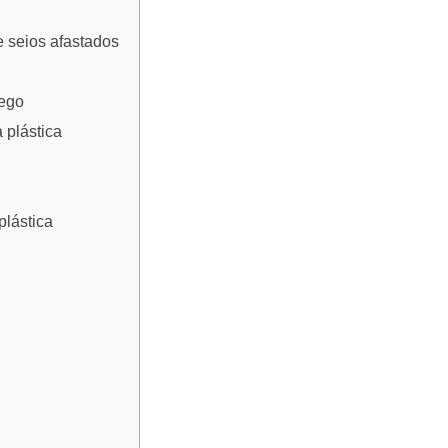
e seios afastados
sego
 plástica
plástica