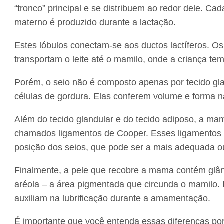
“tronco” principal e se distribuem ao redor dele. Cad
materno é produzido durante a lactação.
Estes lóbulos conectam-se aos ductos lactíferos. 
transportam o leite até o mamilo, onde a criança t
Porém, o seio não é composto apenas por tecido gla
células de gordura. Elas conferem volume e forma na
Além do tecido glandular e do tecido adiposo, a ma
chamados ligamentos de Cooper. Esses ligamentos 
posição dos seios, que pode ser a mais adequada o
Finalmente, a pele que recobre a mama contém glând
aréola – a área pigmentada que circunda o mamilo. 
auxiliam na lubrificação durante a amamentação.
É importante que você entenda essas diferenças po