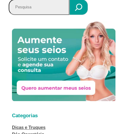
P
e
s
q
u
i
s
a
r
Categorias
Dicas e Truques