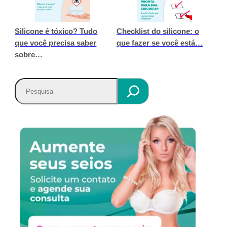
Silicone é tóxico? Tudo
Checklist do silicone: o
que você precisa saber
que fazer se você está…
sobre…
P
e
s
q
u
i
s
a
r