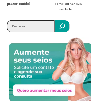
prazer, saúde!
como tornar sua
intimidade…
P
e
s
q
u
i
s
a
r