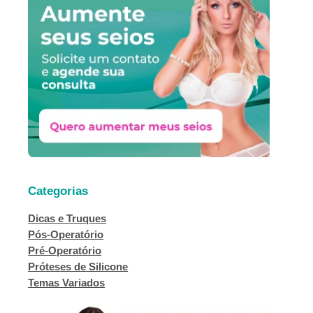
i
s
a
r
Categorias
Dicas e Truques
Pós-Operatório
Pré-Operatório
Próteses de Silicone
Temas Variados