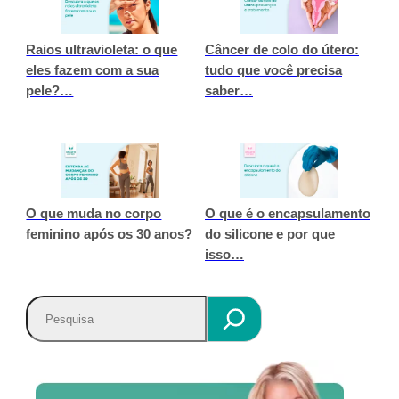
Raios ultravioleta: o que
Câncer de colo do útero:
eles fazem com a sua
tudo que você precisa
pele?…
saber…
O que muda no corpo
O que é o encapsulamento
feminino após os 30 anos?
do silicone e por que
isso…
P
e
s
q
u