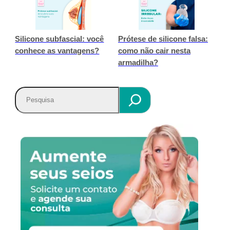
Silicone subfascial: você
Prótese de silicone falsa:
conhece as vantagens?
como não cair nesta
armadilha?
P
e
s
q
u
i
s
a
r