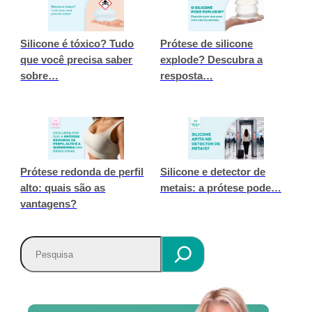
Silicone é tóxico? Tudo
Prótese de silicone
que você precisa saber
explode? Descubra a
sobre…
resposta…
Prótese redonda de perfil
Silicone e detector de
alto: quais são as
metais: a prótese pode…
vantagens?
P
e
s
q
u