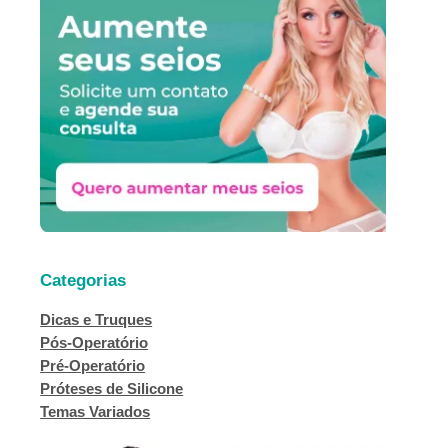
i
s
a
r
Categorias
Dicas e Truques
Pós-Operatório
Pré-Operatório
Próteses de Silicone
Temas Variados