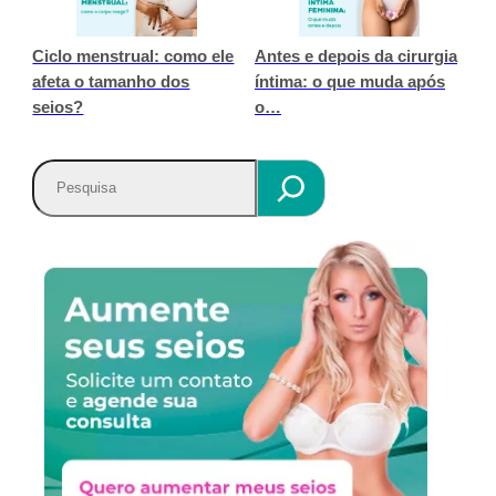
Ciclo menstrual: como ele
Antes e depois da cirurgia
afeta o tamanho dos
íntima: o que muda após
seios?
o…
P
e
s
q
u
i
s
a
r