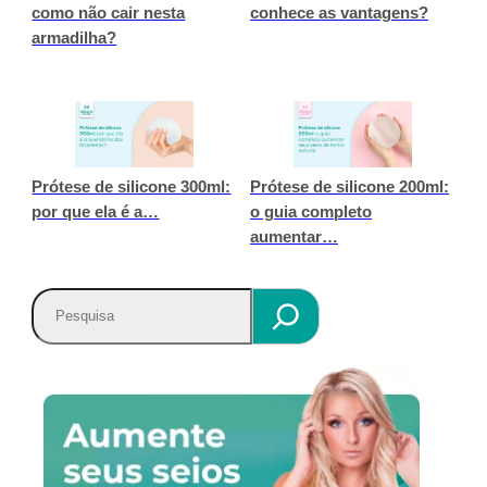
como não cair nesta
conhece as vantagens?
armadilha?
Prótese de silicone 300ml:
Prótese de silicone 200ml:
por que ela é a…
o guia completo
aumentar…
P
e
s
q
u
i
s
a