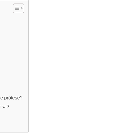
de prótese?
josa?