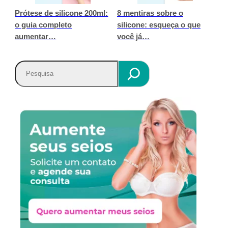
Prótese de silicone 200ml:
8 mentiras sobre o
o guia completo
silicone: esqueça o que
aumentar…
você já…
P
e
s
q
u
i
s
a
r