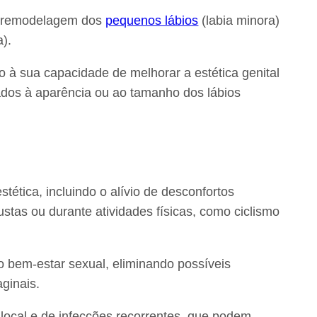
ou remodelagem dos
pequenos lábios
(labia minora)
a).
 à sua capacidade de melhorar a estética genital
ciados à aparência ou ao tamanho dos lábios
tética, incluindo o alívio de desconfortos
ustas ou durante atividades físicas, como ciclismo
o bem-estar sexual, eliminando possíveis
ginais.
ão local e de infecções recorrentes, que podem