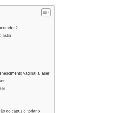
rocurados?
plastia
venescimento vaginal a laser
ser
ser
ção do capuz clitoriano