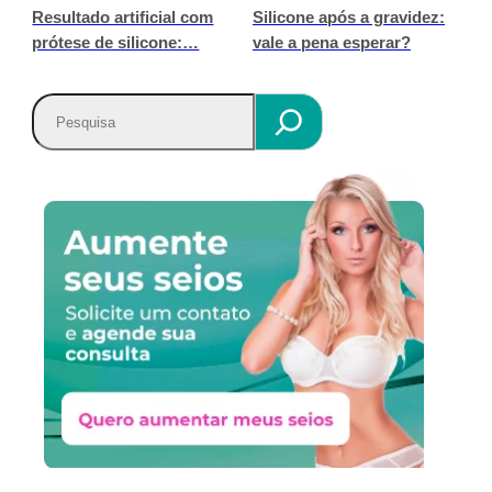
Resultado artificial com
Silicone após a gravidez:
prótese de silicone:…
vale a pena esperar?
P
e
s
q
u
i
s
a
r