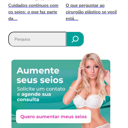
Cuidados contínuos com
O que perguntar ao
os seios: o que faz parte
cirurgião plástico se você
da…
está…
P
e
s
q
u
i
s
a
r