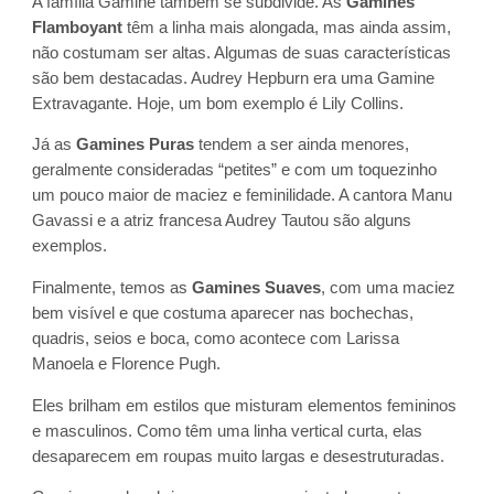
A família Gamine também se subdivide. As
Gamines
Flamboyant
têm a linha mais alongada, mas ainda assim,
não costumam ser altas. Algumas de suas características
são bem destacadas. Audrey Hepburn era uma Gamine
Extravagante. Hoje, um bom exemplo é Lily Collins.
Já as
Gamines Puras
tendem a ser ainda menores,
geralmente consideradas “petites” e com um toquezinho
um pouco maior de maciez e feminilidade. A cantora Manu
Gavassi e a atriz francesa Audrey Tautou são alguns
exemplos.
Finalmente, temos as
Gamines Suaves
, com uma maciez
bem visível e que costuma aparecer nas bochechas,
quadris, seios e boca, como acontece com Larissa
Manoela e Florence Pugh.
Eles brilham em estilos que misturam elementos femininos
e masculinos. Como têm uma linha vertical curta, elas
desaparecem em roupas muito largas e desestruturadas.