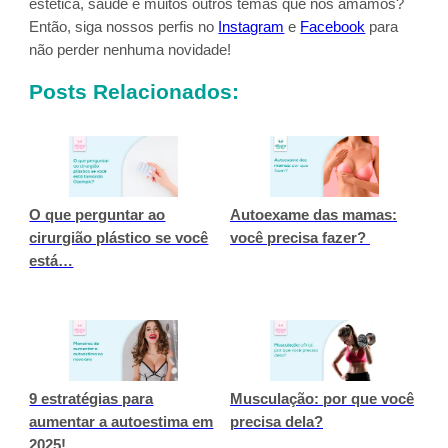
estética, saúde e muitos outros temas que nós amamos?
Então, siga nossos perfis no
Instagram
e
Facebook
para
não perder nenhuma novidade!
Posts Relacionados:
O que perguntar ao
Autoexame das mamas:
cirurgião plástico se você
você precisa fazer?
está…
9 estratégias para
Musculação: por que você
aumentar a autoestima em
precisa dela?
2025!