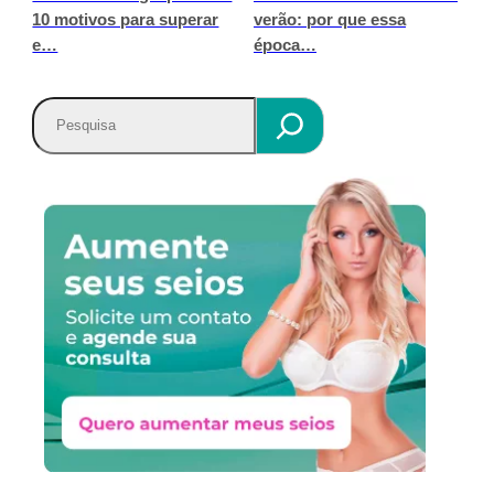
10 motivos para superar
verão: por que essa
e…
época…
P
e
s
q
u
i
s
a
r