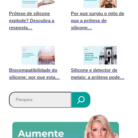
Prótese de silicone
Por que surgiu o mito de
explode? Descubra a
que a prótese de
resposta…
silicone…
Biocompatibilidade do
Silicone e detector de
silicone: por que esta…
metais: a prótese pode…
P
e
s
q
u
i
s