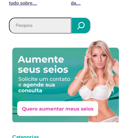
tudo sobre…
da…
P
e
s
q
u
i
s
a
r
Categorias