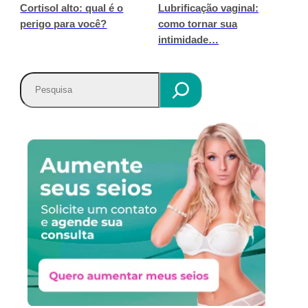
Cortisol alto: qual é o
Lubrificação vaginal:
perigo para você?
como tornar sua
intimidade…
P
e
s
q
u
i
s
a
r