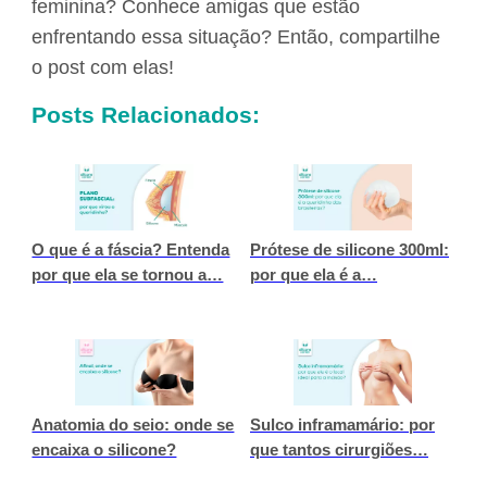
feminina? Conhece amigas que estão
enfrentando essa situação? Então, compartilhe
o post com elas!
Posts Relacionados:
O que é a fáscia? Entenda
Prótese de silicone 300ml:
por que ela se tornou a…
por que ela é a…
Anatomia do seio: onde se
Sulco inframamário: por
encaixa o silicone?
que tantos cirurgiões…