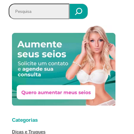
P
e
s
q
u
i
s
a
r
Categorias
Dicas e Truques