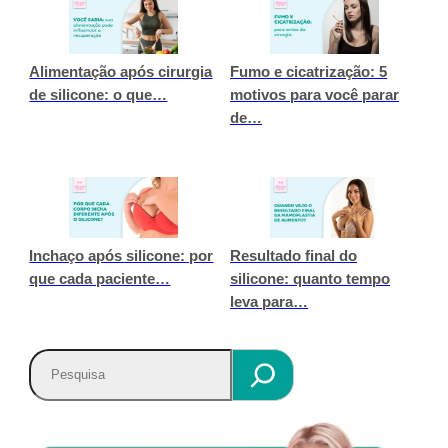
Alimentação após cirurgia
Fumo e cicatrização: 5
de silicone: o que…
motivos para você parar
de…
Inchaço após silicone: por
Resultado final do
que cada paciente…
silicone: quanto tempo
leva para…
P
e
s
q