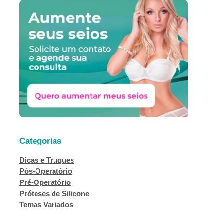
u
i
s
a
r
Categorias
Dicas e Truques
Pós-Operatório
Pré-Operatório
Próteses de Silicone
Temas Variados