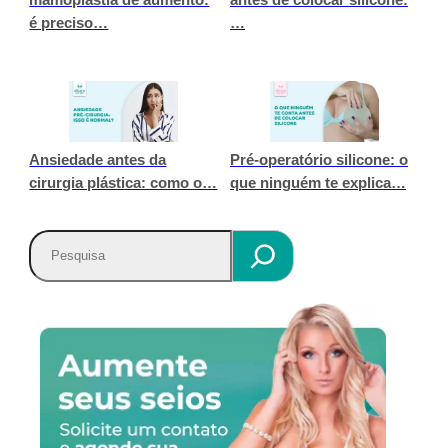
é preciso…
…
Ansiedade antes da
Pré-operatório silicone: o
cirurgia plástica: como o…
que ninguém te explica…
P
e
s
q
u
i
s
a
r