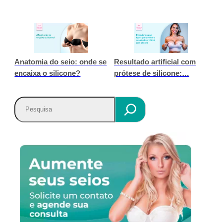
Anatomia do seio: onde se
Resultado artificial com
encaixa o silicone?
prótese de silicone:…
P
e
s
q
u
i
s
a
r