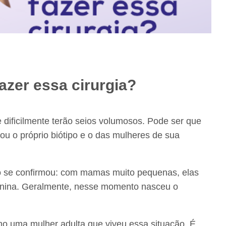
azer essa cirurgia?
ificilmente terão seios volumosos. Pode ser que
u o próprio biótipo e o das mulheres de sua
o se confirmou: com mamas muito pequenas, elas
enina. Geralmente, nesse momento nasceu o
o uma mulher adulta que viveu essa situação. É