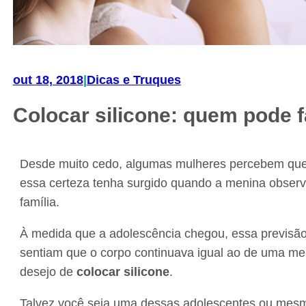
out 18, 2018
|
Dicas e Truques
Colocar silicone: quem pode f
Desde muito cedo, algumas mulheres percebem que d
essa certeza tenha surgido quando a menina observo
família.
À medida que a adolescência chegou, essa previsã
sentiam que o corpo continuava igual ao de uma m
desejo de
colocar silicone
.
Talvez você seja uma dessas adolescentes ou mesm