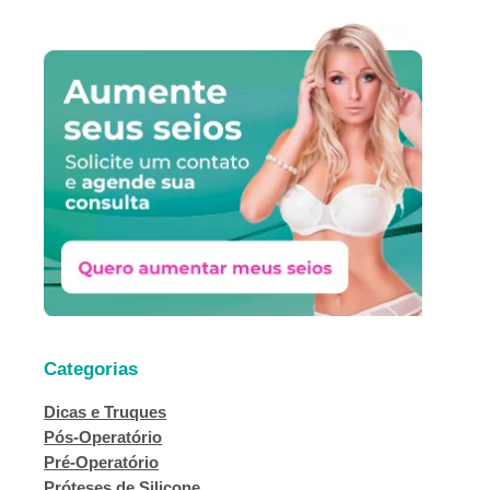
s
q
u
i
s
a
r
Categorias
Dicas e Truques
Pós-Operatório
Pré-Operatório
Próteses de Silicone