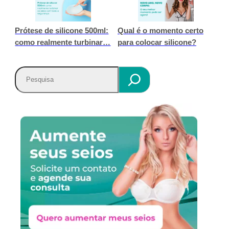
Prótese de silicone 500ml:
Qual é o momento certo
como realmente turbinar…
para colocar silicone?
P
e
s
q
u
i
s
a
r