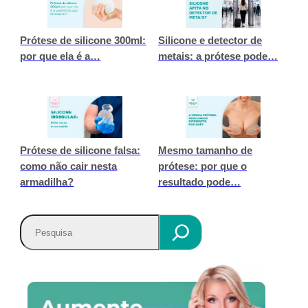
Prótese de silicone 300ml:
Silicone e detector de
por que ela é a…
metais: a prótese pode…
Prótese de silicone falsa:
Mesmo tamanho de
como não cair nesta
prótese: por que o
armadilha?
resultado pode…
P
e
s
q
u
i