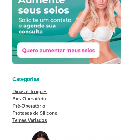
s
a
r
Categorias
Dicas e Truques
Pós-Operatório
Pré-Operatório
Próteses de Silicone
Temas Variados