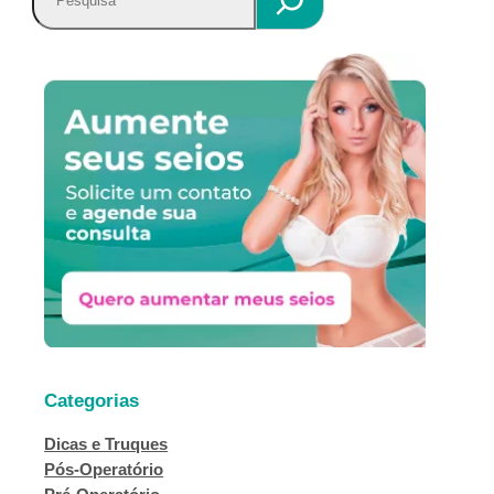
e
s
q
u
i
s
a
r
Categorias
Dicas e Truques
Pós-Operatório