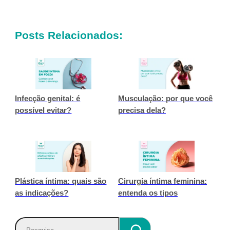
Posts Relacionados:
Infecção genital: é
Musculação: por que você
possível evitar?
precisa dela?
Plástica íntima: quais são
Cirurgia íntima feminina:
as indicações?
entenda os tipos
P