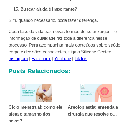
Buscar ajuda é importante?
Sim, quando necessário, pode fazer diferença.
Cada fase da vida traz novas formas de se enxergar – e
informação de qualidade faz toda a diferença nesse
processo. Para acompanhar mais conteúdos sobre saúde,
corpo e decisões conscientes, siga o Silicone Center:
Instagram
|
Facebook
|
YouTube
|
TikTok
Posts Relacionados:
Ciclo menstrual: como ele
Areoloplastia: entenda a
afeta o tamanho dos
cirurgia que resolve o…
seios?