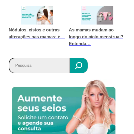
Nódulos, cistos e outras
As mamas mudam ao
alterações nas mamas: é…
longo do ciclo menstrual?
Entenda…
P
e
s
q
u
i
s
a
r