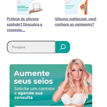
Prótese de silicone
Silicone subfascial: você
explode? Descubra a
conhece as vantagens?
resposta…
P
e
s
q
u
i
s
a
r